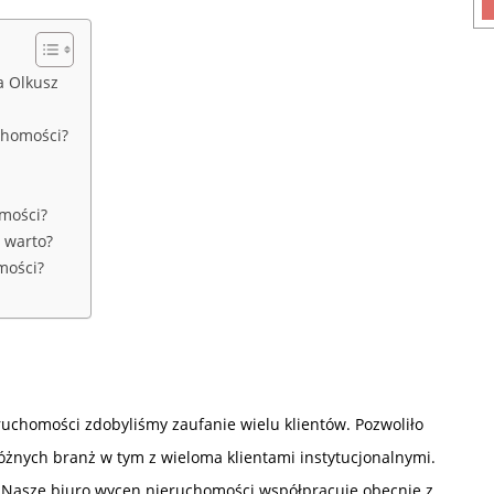
a Olkusz
chomości?
mości?
 warto?
mości?
eruchomości zdobyliśmy zaufanie wielu klientów. Pozwoliło
różnych branż w tym z wieloma klientami instytucjonalnymi.
Nasze biuro wycen nieruchomości współpracuje obecnie z