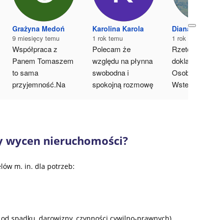
Grażyna Medoń
Karolina Karola
Diana Melikia
9 miesięcy temu
1 rok temu
1 rok temu
Współpraca z 
Polecam że 
Rzetelnosc i 
Panem Tomaszem 
względu na płynna 
dokladnosc. 
to sama 
swobodna i 
Osobista wizyta
przyjemność.Na 
spokojną rozmowę 
Wstepne 
każdym etapie 
w której można 
oszacowanie c
współpracy pełen 
było wyjaśnić i 
jeszcze podcza
profesjonalizm.Ogro
dopytać bez 
wizyty. Poleca
m wiedzy i pełne 
poczucia 
y wycen nieruchomości?
zaangażowanie.Z 
pośpiechu.
czystym sercem 
Uprzejmy rzeczowy 
ów m. in. dla potrzeb:
polecam usługi 
i pomocny Pan w 
Pana Tomasza.
poradach
 od spadku, darowizny, czynności cywilno-prawnych),