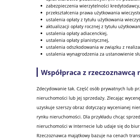
bardzo 
polecić usługi firmy 
zabezpieczenia wierzytelności kredytodawcy,
wszechstronną 
SIPEX.
przekształcenia prawa użytkowania wieczyst
wiedzę o rynku 
ustalenia opłaty z tytułu użytkowania wieczy
nieruchomości, 
aktualizacji opłaty rocznej z tytułu użytkowa
ustalenia opłaty adiacenckiej,
umie zmierzyć się z 
ustalenia opłaty planistycznej,
niestandardowymi 
ustalenia odszkodowania w związku z realiza
przypadkami i jest 
ustalenia wynagrodzenia za ustanowienie słu
bardzo 
komunikatywny. 
Współpraca z rzeczoznawcą
Serdecznie 
polecam!
Zdecydowanie tak. Część osób prywatnych lub pr
nieruchomości lub jej sprzedaży. Zlecając wyce
uzyskuje szerszy obraz dotyczący wycenianej ni
rynku nieruchomości. Dla przykładu chcąc sprzed
nieruchomości w Internecie lub udaje się do bi
Rzeczoznawca majątkowy bazuje na cenach trans