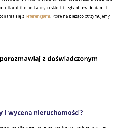
ornikami, firmami audytorskimi, biegłymi rewidentami i
oznania się z
referencjami
, które na bieżąco otrzymujemy
 i porozmawiaj z doświadczonym
y i wycena nieruchomości?
nawcy majątkowego na temat wartości przedmiotu wyceny.