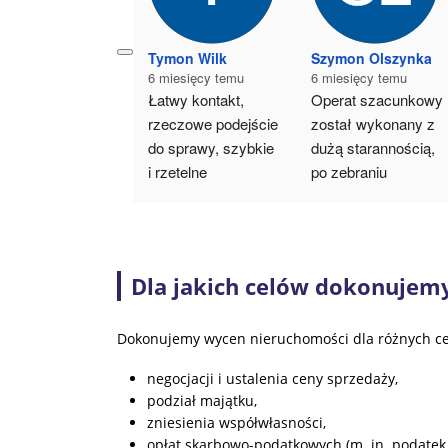
Tymon Wilk
Szymon Olszynka
6 miesięcy temu
6 miesięcy temu
Łatwy kontakt, 
Operat szacunkowy 
rzeczowe podejście 
został wykonany z 
do sprawy, szybkie 
dużą starannością, 
i rzetelne 
po zebraniu 
przygotowanie 
szczegółowych 
operatu 
danych na temat 
szacunkowego 
nieruchomości. 
nieruchomości, 
Wszystko było 
Dla jakich celów dokonujem
przynależy 
załatwione 
uwzględnieniu 
sprawnie, nawet 
Dokonujemy wycen nieruchomości dla różnych cel
wszystkich 
wcześniej niż 
okoliczności. 
oczekiwałem, zaś 
negocjacji i ustalenia ceny sprzedaży,
Ponadto mogę 
kontakt był miły i 
podział majątku,
powiedzieć, że Pan 
profesjonalny. Mogę 
zniesienia współwłasności,
Tomasz Maciejak 
więc zdecydowanie 
opłat skarbowo-podatkowych (m. in. podatek