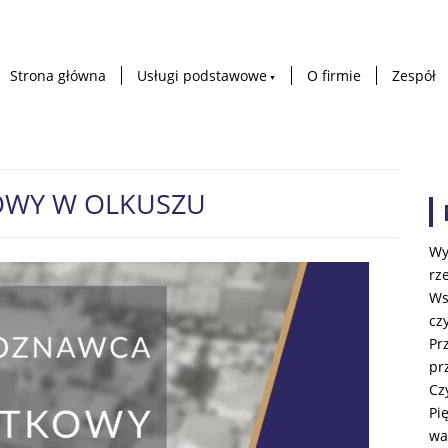
Strona główna
Usługi podstawowe
O firmie
Zespół
OWY W OLKUSZU
Wy
rz
Ws
cz
Pr
pr
Cz
Pi
wa