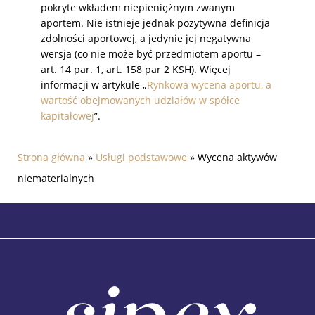
pokryte wkładem niepieniężnym zwanym
aportem. Nie istnieje jednak pozytywna definicja
zdolności aportowej, a jedynie jej negatywna
wersja (co nie może być przedmiotem aportu –
art. 14 par. 1, art. 158 par 2 KSH). Więcej
informacji w artykule „
Rynkowa wycena aportu, a
wartość obejmowanych udziałów w spółce
kapitałowej
”.
Strona główna
»
Usługi podstawowe
» Wycena aktywów
niematerialnych