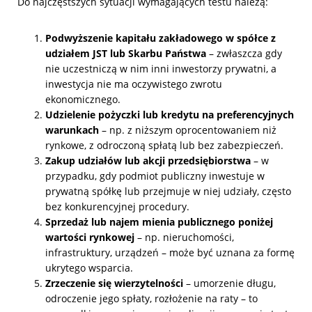
Do najczęstszych sytuacji wymagających testu należą:
Podwyższenie kapitału zakładowego w spółce z
udziałem JST lub Skarbu Państwa
– zwłaszcza gdy
nie uczestniczą w nim inni inwestorzy prywatni, a
inwestycja nie ma oczywistego zwrotu
ekonomicznego.
Udzielenie pożyczki lub kredytu na preferencyjnych
warunkach
– np. z niższym oprocentowaniem niż
rynkowe, z odroczoną spłatą lub bez zabezpieczeń.
Zakup udziałów lub akcji przedsiębiorstwa
– w
przypadku, gdy podmiot publiczny inwestuje w
prywatną spółkę lub przejmuje w niej udziały, często
bez konkurencyjnej procedury.
Sprzedaż lub najem mienia publicznego poniżej
wartości rynkowej
– np. nieruchomości,
infrastruktury, urządzeń – może być uznana za formę
ukrytego wsparcia.
Zrzeczenie się wierzytelności
– umorzenie długu,
odroczenie jego spłaty, rozłożenie na raty – to