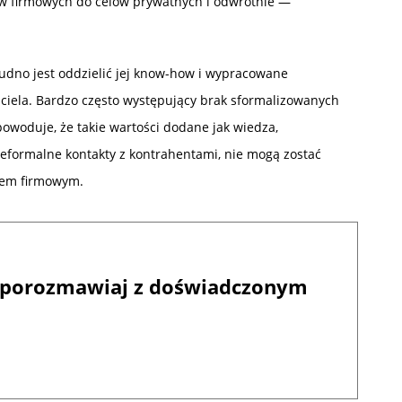
ów firmowych do celów prywatnych i odwrotnie —
rudno jest oddzielić jej know-how i wypracowane
ciela. Bardzo często występujący brak sformalizowanych
owoduje, że takie wartości dodane jak wiedza,
eformalne kontakty z kontrahentami, nie mogą zostać
wem firmowym.
 i porozmawiaj z doświadczonym