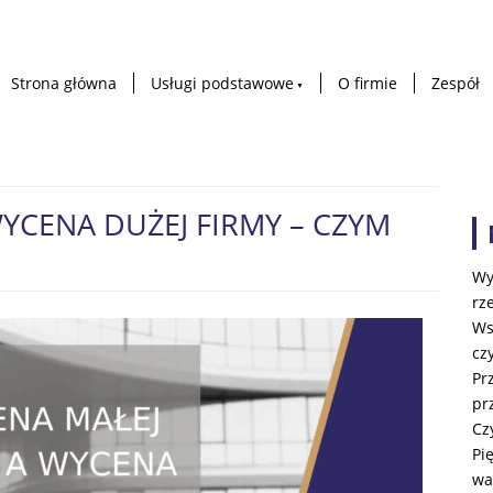
Strona główna
Usługi podstawowe
O firmie
Zespół
YCENA DUŻEJ FIRMY – CZYM
Wy
rz
Ws
cz
Pr
pr
Cz
Pi
wa